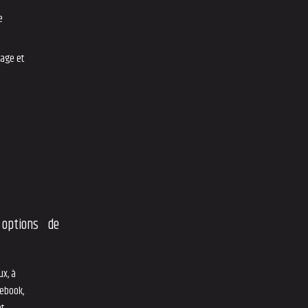
e
mage et
options de
ux, à
cebook,