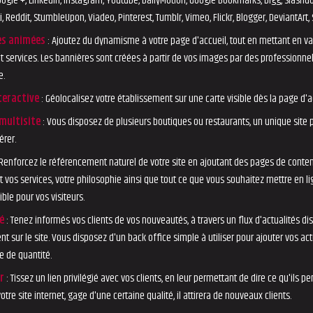
oogle +, LinkedIn, Instagram, Youtube, DailyMotion, Google Bookmarks, Digg, Slashdo
, Reddit, StumbleUpon, Viadeo, Pinterest, Tumblr, Vimeo, Flickr, Blogger, DeviantArt
es animées
: Ajoutez du dynamisme à votre page d'accueil, tout en mettant en va
et services. Les bannières sont créées à partir de vos images par des professionne
e.
teractive
: Géolocalisez votre établissement sur une carte visible dès la page d'a
multisite
: Vous disposez de plusieurs boutiques ou restaurants, un unique site
érer.
 Renforcez le référencement naturel de votre site en ajoutant des pages de conte
t vos services, votre philosophie ainsi que tout ce que vous souhaitez mettre en li
ible pour vos visiteurs.
é
: Tenez informés vos clients de vos nouveautés, à travers un flux d'actualités di
t sur le site. Vous disposez d'un back office simple à utiliser pour ajouter vos act
e de quantité.
r
: Tissez un lien privilégié avec vos clients, en leur permettant de dire ce qu'ils p
otre site internet, gage d'une certaine qualité, il attirera de nouveaux clients.