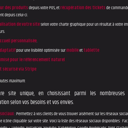
our des produits
depuis votre POS, et
récupération des tickets
de command
t depuis celui-ci.
lisation de votre site
selon votre charte graphique pour un résultat à votre i
urs.
ccueil personnalisée
.
daptatif
pour une lisibilité optimisée sur
mobile
et
tablette
imisé pour le référencement naturel
 sécurisé via Stripe
inutes maximum.
tre site unique, en choisissant parmi les nombreuses 
tion selon vos besoins et vos envies.
 sociaux
: Permettez à vos clients de vous trouver aisément sur les réseaux socia
e icône cliquable sur votre site. Voici la liste des réseaux sociaux disponibles : Fa