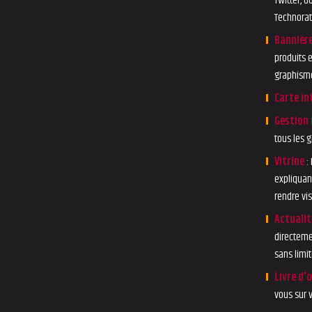
Twitter, G
Technorati
Bannièr
produits 
graphism
Carte in
Gestion 
tous les g
Vitrine
:
expliquan
rendre vis
Actualit
directemen
sans limit
Livre d'o
vous sur v