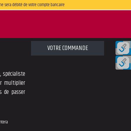
ne sera débité de votre compte bancaire
VOTRE COMMANDE
 spécialiste
r multiplier
ts de passer
ntera