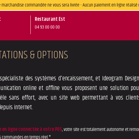
une marchandise commandée ne vous sera livrée - Aucun paiement en ligne réalisé 
t
Restaurant Est
04 93 00 00 00
TATIONS & OPTIONS
 spécialiste des systèmes d'encaissement, et Ideogram Design,
nication online et offline vous proposent une solution pou
tèle sans effort, avec un site web permettant à vos clien
puis internet.
 en ligne connectée à votre POS
, votre site est totalement autonome et remo
os commandes en temps réel.*