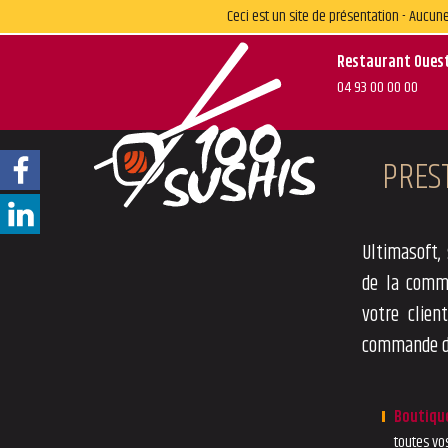
Ceci est un site de présentation - Auc
Restaurant Oues
04 93 00 00 00
PRES
Ultimasoft,
de la commu
votre clien
commande de
Boutique
toutes v