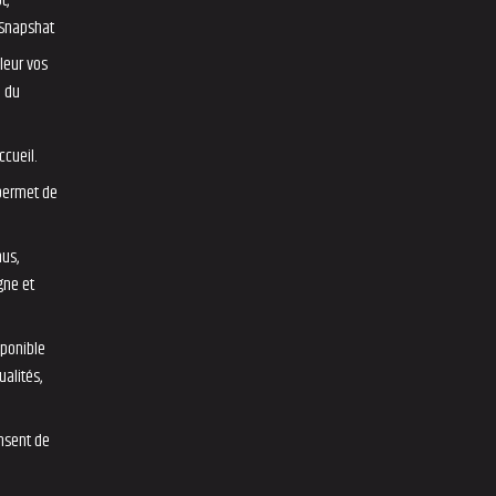
t,
, Snapshat
leur vos
l du
ccueil.
 permet de
nus,
gne et
sponible
ualités,
ensent de