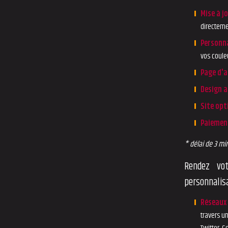
Mise à j
directemen
Personna
vos coule
Page d'a
Design a
Site opt
Paiement
* délai de 3 m
Rendez vo
personnalisa
Réseaux
travers un