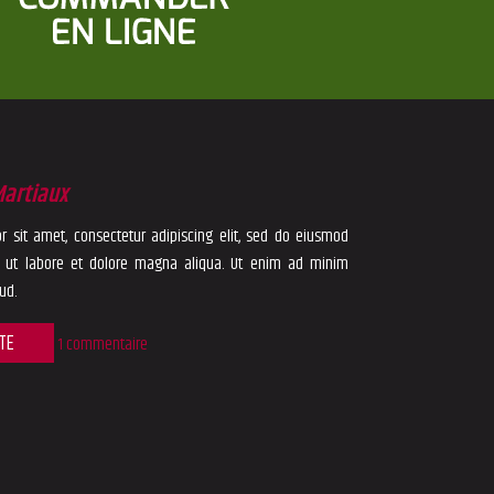
Martiaux
 sit amet, consectetur adipiscing elit, sed do eiusmod
t ut labore et dolore magna aliqua. Ut enim ad minim
ud.
ITE
1 commentaire