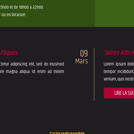
15h00 et de 18h00 à 22h00.
 ou en livraison.
09
r Pâques
Soirée Arts 
Mars
tetur adipiscing elit, sed do eiusmod
Lorem ipsum dolor
lore magna aliqua. Ut enim ad minim
tempor incididun
veniam, quis nostr
LIRE LA SU