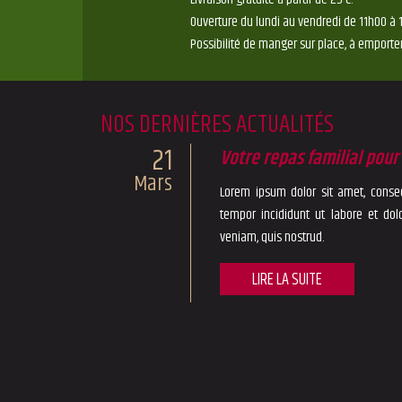
Ouverture du lundi au vendredi de 11h00 à 
Possibilité de manger sur place, à emporter
NOS DERNIÈRES ACTUALITÉS
21
Votre repas familial pou
Mars
Lorem ipsum dolor sit amet, consec
tempor incididunt ut labore et do
veniam, quis nostrud.
LIRE LA SUITE