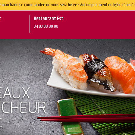
une marchandise commandée ne vous sera livrée - Aucun paiement en ligne réalisé 
t
Restaurant Est
04 93 00 00 00