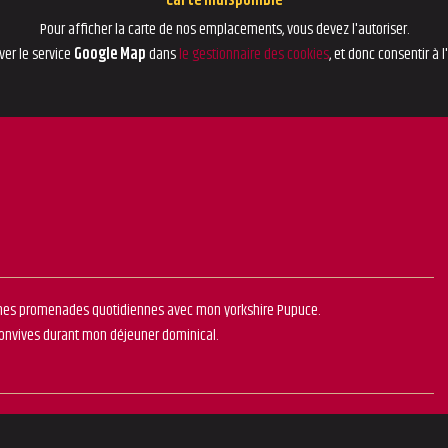
Carte indisponible
Pour afficher la carte de nos emplacements, vous devez l'autoriser.
ver le service
Google Map
dans
le gestionnaire des cookies
, et donc consentir à l
e mes promenades quotidiennes avec mon yorkshire Pupuce.
 convives durant mon déjeuner dominical.