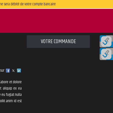
ne sera débité de votre compte bancaire
VOTRE COMMANDE
 sur
labore et dolore
t aliquip ex ea
 eu fugiat nulla
llit anim id est