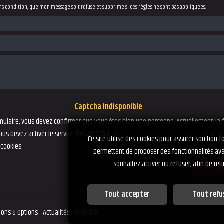
ans condition, que mon message soit refusé et supprimé si ces règles ne sont pas appliquées.
Captcha indisponible
rmulaire, vous devez confirmer que vous êtes bien une personne. Actuellement, la 
Vous devez activer le service
ReCaptcha
dans
le gestionnaire des cookies
, et don
Ce site utilise des cookies pour assurer son bon fo
 cookies.
permettant de proposer des fonctionnalités ava
souhaitez activer ou refuser, afin de ret
V
Tout accepter
Tout refu
Personnalisation des se
ions & Options
-
Actualités
-
Livre d'or