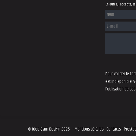
En outre, j'accepte, s
Pour valider le fo
est indisponible. 
l'utilisation de ses
© Ideogram Design 2026
-
Mentions Légales
-
Contacts
-
Prestat