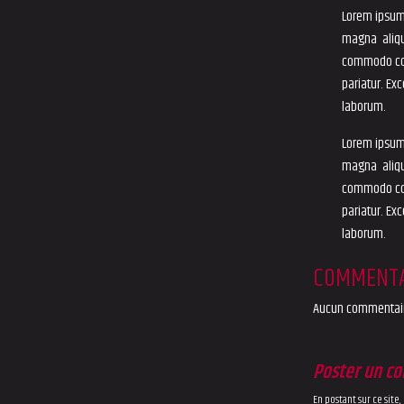
Lorem ipsum 
magna aliqu
commodo cons
pariatur. Ex
laborum.
Lorem ipsum 
magna aliqu
commodo cons
pariatur. Ex
laborum.
COMMENTA
Aucun commentair
Poster un c
En postant sur ce site