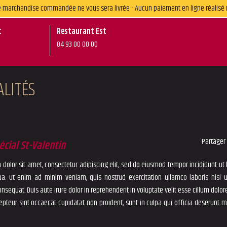
une marchandise commandée ne vous sera livrée - Aucun paiement en ligne réalisé 
t
Restaurant Est
04 93 00 00 00
ALITÉS
Partager
cial St-Valentin
dolor sit amet, consectetur adipiscing elit, sed do eiusmod tempor incididunt ut 
a. Ut enim ad minim veniam, quis nostrud exercitation ullamco laboris nisi u
equat. Duis aute irure dolor in reprehenderit in voluptate velit esse cillum dolore
cepteur sint occaecat cupidatat non proident, sunt in culpa qui officia deserunt mo