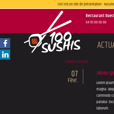
Ceci est un site de présentation - Auc
Restaurant Oues
04 93 00 00 00
ACTU
< Retour à la liste
07
Menu Spé
Févr.
Lorem ipsum 
magna aliqu
commodo cons
pariatur. Ex
laborum.