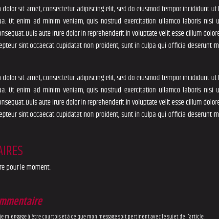
dolor sit amet, consectetur adipiscing elit, sed do eiusmod tempor incididunt ut 
a. Ut enim ad minim veniam, quis nostrud exercitation ullamco laboris nisi u
equat. Duis aute irure dolor in reprehenderit in voluptate velit esse cillum dolore
cepteur sint occaecat cupidatat non proident, sunt in culpa qui officia deserunt mo
dolor sit amet, consectetur adipiscing elit, sed do eiusmod tempor incididunt ut 
a. Ut enim ad minim veniam, quis nostrud exercitation ullamco laboris nisi u
equat. Duis aute irure dolor in reprehenderit in voluptate velit esse cillum dolore
cepteur sint occaecat cupidatat non proident, sunt in culpa qui officia deserunt mo
IRES
e pour le moment.
ommentaire
, je m'engage à être courtois et à ce que mon message soit pertinent avec le sujet de l'article.