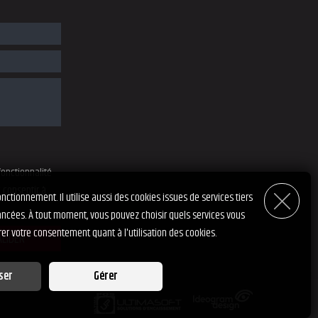
fonctionnalité
c consentir à
nctionnement. Il utilise aussi des cookies issues de services tiers
ncées. À tout moment, vous pouvez choisir quels services vous
irer votre consentement quant à l'utilisation des cookies.
ALIDER
ser
Gérer
rvices